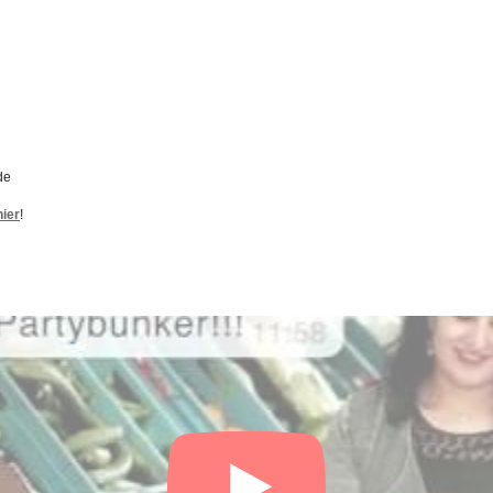
de
hier
!