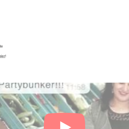
de
hier
!