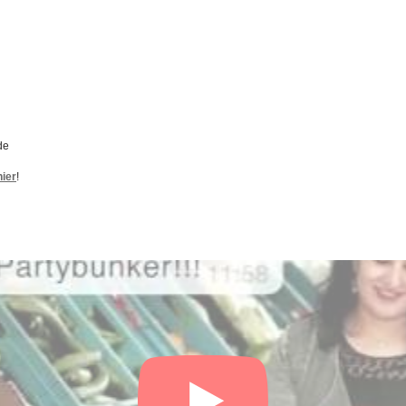
de
hier
!