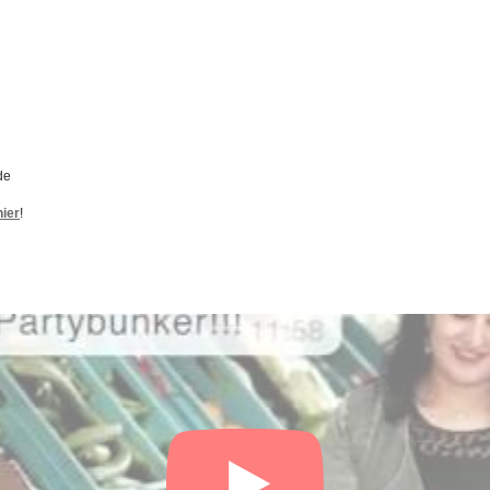
de
hier
!