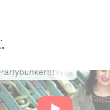
de
hier
!