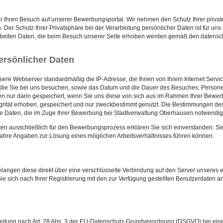
r Ihren Besuch auf unserer Bewerbungsportal. Wir nehmen den Schutz Ihrer privat
 Der Schutz Ihrer Privatsphäre bei der Verarbeitung persönlicher Daten ist für uns
arbeiten Daten, die beim Besuch unserer Seite erhoben werden gemäß den datens
ersönlicher Daten
ere Webserver standardmäßig die IP-Adresse, die Ihnen von Ihrem Internet Servi
 die Sie bei uns besuchen, sowie das Datum und die Dauer des Besuches. Persone
n nur dann gespeichert, wenn Sie uns diese von sich aus im Rahmen Ihrer Bewer
tegrität erhoben, gespeichert und nur zweckbestimmt genutzt. Die Bestimmungen 
ne Daten, die im Zuge Ihrer Bewerbung bei Stadtverwaltung Oberhausen notwendig
aten ausschließlich für den Bewerbungsprozess erklären Sie sich einverstanden. Si
wahre Angaben zur Lösung eines möglichen Arbeitsverhältnisses führen können.
langen diese direkt über eine verschlüsselte Verbindung auf den Server unseres ex
Sie sich nach Ihrer Registrierung mit den zur Verfügung gestellten Benutzerdaten a
eitung nach Art. 28 Abs. 3 der EU-Datenschutz-Grundverordnung (DSGVO) bei ein