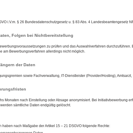
. 88 DSGVO i.V.m. § 26 Bundesdatenschutzgesetz u. § 83 Abs. 4 Landesbeamtengesetz 
Daten, Folgen bei Nichtbereitstellung
 Bewerbungsvoraussetzungen zu prüfen und das Auswahlverfahren durchzuführen. Es 
me am Bewerbungsverfahren allerdings nicht möglich.
ängern der Daten
gungsgremien sowie Fachverwaltung, IT-Dienstleister (Provider/Hosting), Amtsarzt, 
rungsfristen
 Monaten nach Einstellung oder Absage anonymisiert. Bei Initiativbewerbung erf
erden sämtliche Daten endgültig gelöscht.
en haben nach Maßgabe der Artikel 15 – 21 DSGVO folgende Rechte: