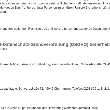
ider setzen technische und organisatorische Sicherheitsmaßnahmen ein, um Ihre 
ng oder gegen Zugriff unberechtigter Personen zu schützen. Unsere Sicherheitsma
sert.
rechend des geltenden Rechts mit, ob und welche personenbezogenen Daten über Si
 EU-Datenschutz-Grundverordnung (DSGVO) bei Erh
rson
hbereich 4-1-40/Aus- und Fortbildung, Personalentwicklung, Schwartzstraße 73, 
zbeauftragte, Schwartzstraße 72, 46045 Oberhausen, Telefon: 0208 825-1, E-Mai
 für die Stelle zu prüfen und um das Bewerbungsverfahren durchzuführen.