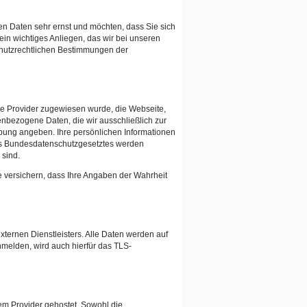
en Daten sehr ernst und möchten, dass Sie sich
 ein wichtiges Anliegen, das wir bei unseren
chutzrechtlichen Bestimmungen der
ce Provider zugewiesen wurde, die Webseite,
nbezogene Daten, die wir ausschließlich zur
bung angeben. Ihre persönlichen Informationen
des Bundesdatenschutzgesetztes werden
 sind.
e versichern, dass Ihre Angaben der Wahrheit
ternen Dienstleisters. Alle Daten werden auf
nmelden, wird auch hierfür das TLS-
em Provider gehostet. Sowohl die