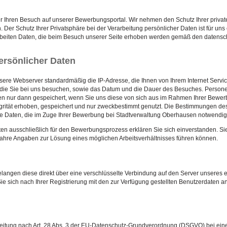
r Ihren Besuch auf unserer Bewerbungsportal. Wir nehmen den Schutz Ihrer privat
 Der Schutz Ihrer Privatsphäre bei der Verarbeitung persönlicher Daten ist für uns
arbeiten Daten, die beim Besuch unserer Seite erhoben werden gemäß den datens
ersönlicher Daten
ere Webserver standardmäßig die IP-Adresse, die Ihnen von Ihrem Internet Servi
 die Sie bei uns besuchen, sowie das Datum und die Dauer des Besuches. Persone
n nur dann gespeichert, wenn Sie uns diese von sich aus im Rahmen Ihrer Bewer
tegrität erhoben, gespeichert und nur zweckbestimmt genutzt. Die Bestimmungen 
ne Daten, die im Zuge Ihrer Bewerbung bei Stadtverwaltung Oberhausen notwendig
aten ausschließlich für den Bewerbungsprozess erklären Sie sich einverstanden. Si
wahre Angaben zur Lösung eines möglichen Arbeitsverhältnisses führen können.
langen diese direkt über eine verschlüsselte Verbindung auf den Server unseres ex
Sie sich nach Ihrer Registrierung mit den zur Verfügung gestellten Benutzerdaten a
eitung nach Art. 28 Abs. 3 der EU-Datenschutz-Grundverordnung (DSGVO) bei ein