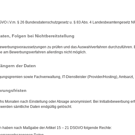
. 88 DSGVO i.V.m. § 26 Bundesdatenschutzgesetz u. § 83 Abs. 4 Landesbeamtengesetz 
Daten, Folgen bei Nichtbereitstellung
 Bewerbungsvoraussetzungen zu prüfen und das Auswahlverfahren durchzuführen. Es 
me am Bewerbungsverfahren allerdings nicht möglich.
ängern der Daten
gungsgremien sowie Fachverwaltung, IT-Dienstleister (Provider/Hosting), Amtsarzt, 
rungsfristen
 Monaten nach Einstellung oder Absage anonymisiert. Bei Initiativbewerbung erf
erden sämtliche Daten endgültig gelöscht.
en haben nach Maßgabe der Artikel 15 – 21 DSGVO folgende Rechte: