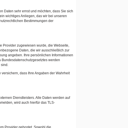
en Daten sehr ernst und möchten, dass Sie sich
 ein wichtiges Anliegen, das wir bei unseren
chutzrechtlichen Bestimmungen der
ce Provider zugewiesen wurde, die Webseite,
nbezogene Daten, die wir ausschließlich zur
bung angeben. Ihre persönlichen Informationen
des Bundesdatenschutzgesetztes werden
 sind.
e versichern, dass Ihre Angaben der Wahrheit
ternen Dienstleisters. Alle Daten werden auf
nmelden, wird auch hierfür das TLS-
em Provider gehostet. Sowohl die