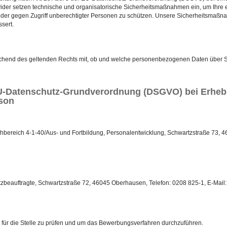
ider setzen technische und organisatorische Sicherheitsmaßnahmen ein, um Ihre 
ng oder gegen Zugriff unberechtigter Personen zu schützen. Unsere Sicherheitsma
sert.
rechend des geltenden Rechts mit, ob und welche personenbezogenen Daten über Si
 EU-Datenschutz-Grundverordnung (DSGVO) bei Erh
rson
hbereich 4-1-40/Aus- und Fortbildung, Personalentwicklung, Schwartzstraße 73, 
zbeauftragte, Schwartzstraße 72, 46045 Oberhausen, Telefon: 0208 825-1, E-Mai
 für die Stelle zu prüfen und um das Bewerbungsverfahren durchzuführen.