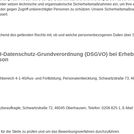
ider setzen technische und organisatorische Sicherheitsmaßnahmen ein, um Ihre 
ng oder gegen Zugriff unberechtigter Personen zu schützen. Unsere Sicherheitsma
sert.
rechend des geltenden Rechts mit, ob und welche personenbezogenen Daten über Si
 EU-Datenschutz-Grundverordnung (DSGVO) bei Erh
rson
hbereich 4-1-40/Aus- und Fortbildung, Personalentwicklung, Schwartzstraße 73, 
zbeauftragte, Schwartzstraße 72, 46045 Oberhausen, Telefon: 0208 825-1, E-Mai
 für die Stelle zu prüfen und um das Bewerbungsverfahren durchzuführen.