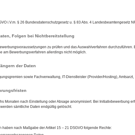
. 88 DSGVO i.V.m. § 26 Bundesdatenschutzgesetz u. § 83 Abs. 4 Landesbeamtengesetz 
Daten, Folgen bei Nichtbereitstellung
 Bewerbungsvoraussetzungen zu prüfen und das Auswahlverfahren durchzuführen. Es 
me am Bewerbungsverfahren allerdings nicht möglich.
ängern der Daten
gungsgremien sowie Fachverwaltung, IT-Dienstleister (Provider/Hosting), Amtsarzt, 
rungsfristen
 Monaten nach Einstellung oder Absage anonymisiert. Bei Initiativbewerbung erf
erden sämtliche Daten endgültig gelöscht.
en haben nach Maßgabe der Artikel 15 – 21 DSGVO folgende Rechte: