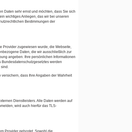
en Daten sehr ernst und möchten, dass Sie sich
 ein wichtiges Anliegen, das wir bei unseren
chutzrechtlichen Bestimmungen der
ce Provider zugewiesen wurde, die Webseite,
nbezogene Daten, die wir ausschließlich zur
bung angeben. Ihre persönlichen Informationen
des Bundesdatenschutzgesetztes werden
 sind.
e versichern, dass Ihre Angaben der Wahrheit
ternen Dienstleisters. Alle Daten werden auf
nmelden, wird auch hierfür das TLS-
em Provider gehostet. Sowohl die